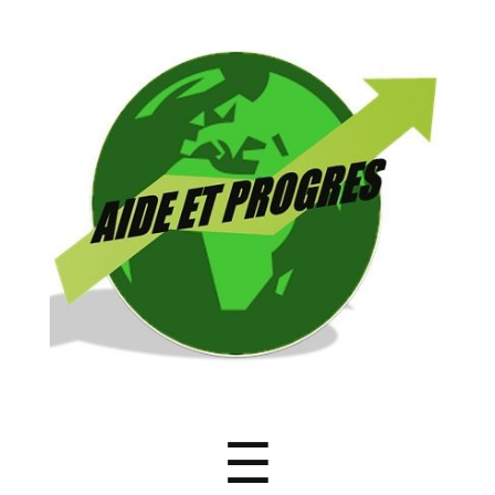
ONG
Aide
et
Progrès
Menu
☰