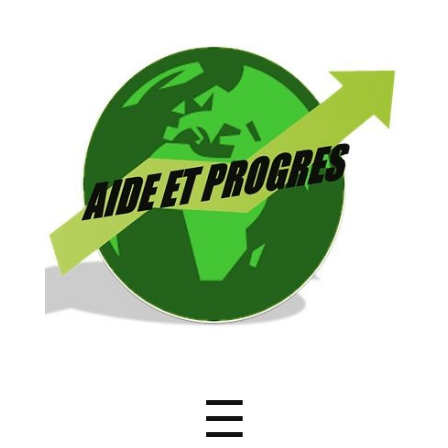
ONG
Aide
et
Progrès
Menu
☰